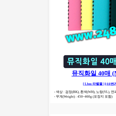
뮤직화일 40매 (Mus
[ Lbm 라벨몰 ]
[ 11번가
- 색상 : 검정(BK), 흰색(WH), 노랑(YL), 연파
- 무게(Weight) : 450~460g (포장지 포함)