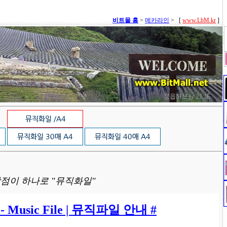
비트몰 홈
>
메카라인
>
[
www.LbM.kr
]
점이 하나로 "뮤직화일"
Music File | 뮤직파일 안내 #