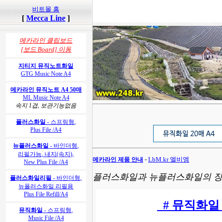
비트몰 홈
[
Mecca Line
]
메카라인 클립보드
[보드 Board]
이동
지티지 뮤직노트화일
GTG Music Note A4
메카라인 뮤직노트 A4 50매
ML Music Note A4
속지 1겹, 보관기능없음
플러스화일
- 스프링형,
Plus File /A4
뉴플러스화일
- 바인더형,
리필가능, 내지(속지),
-
LbM.kr 엘비엠
메카라인 제품 안내
New Plus File /A4
플러스화일과 뉴플러스화일의 장
플러스화일리필
- 바인더형,
뉴플러스화일 리필용
Plus File Refill/A4
# 뮤직화일 - 
뮤직화일
- 스프링형,
Music File /A4