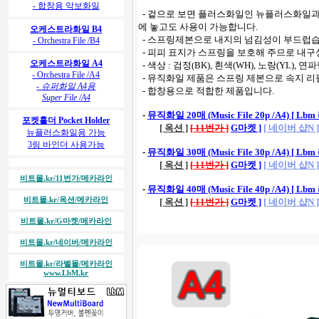
- 합창용 악보화일
- 겉으로 보면 플러스화일인 뉴플러스화일과
에 놓고도 사용이 가능합니다.
오케스트라화일 B4
- 스프링제본으로 내지의 넘김성이 부드럽습
- Orchestra File /B4
- 피피 표지가 스프링을 보호해 주므로 내구
오케스트라화일 A4
- 색상 : 검정(BK), 흰색(WH), 노랑(YL), 연파랑
- Orchestra File /A4
- 뮤직화일 제품은 스프링 제본으로 속지 리
- 슈퍼화일 A4용
- 합창용으로 적합한 제품입니다.
Super File /A4
-
뮤직화일 20매 (Music File 20p /A4) [ Lb
포켓홀더 Pocket Holder
[ 옥션 ]
[ 11번가 ]
G마켓 ]
[ 네이버 샵N ]
뉴플러스화일용 가능
3링 바인더 사용가능
-
뮤직화일 30매 (Music File 30p /A4) [ Lb
[ 옥션 ]
[ 11번가 ]
G마켓 ]
[ 네이버 샵N ]
비트몰.kr/11번가/메카라인
-
뮤직화일 40매 (Music File 40p /A4) [ Lb
비트몰.kr/옥션/메카라인
[ 옥션 ]
[ 11번가 ]
G마켓 ]
[ 네이버 샵N ]
비트몰.kr/G마켓/메카라인
비트몰.kr/네이버/메카라인
비트몰.kr/라벨몰/메카라인
www.LbM.kr