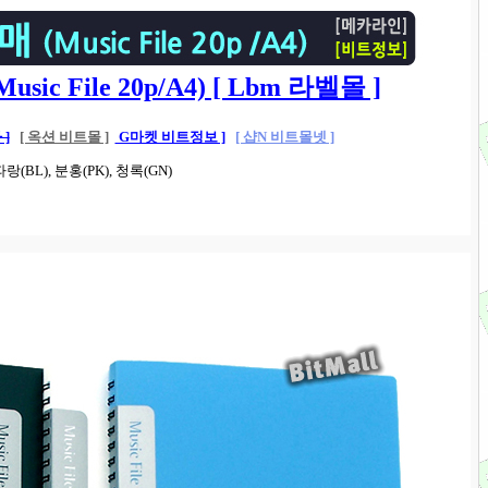
ic File 20p/A4) [ Lbm 라벨몰 ]
 ]
[ 옥션 비트몰 ]
G마켓 비트정보 ]
[ 샵N 비트몰넷 ]
랑(BL), 분홍(PK), 청록(GN)