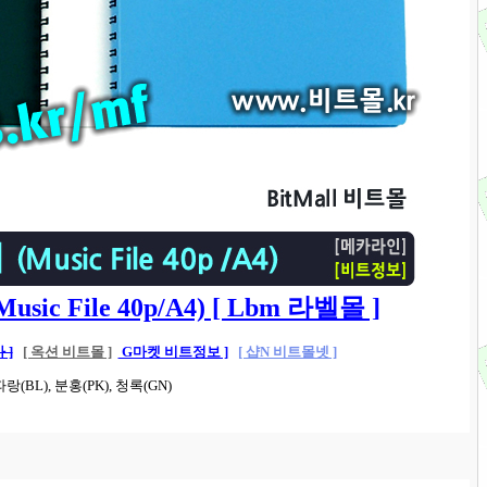
ic File 40p/A4) [ Lbm 라벨몰 ]
 ]
[ 옥션 비트몰 ]
G마켓 비트정보 ]
[ 샵N 비트몰넷 ]
랑(BL), 분홍(PK), 청록(GN)