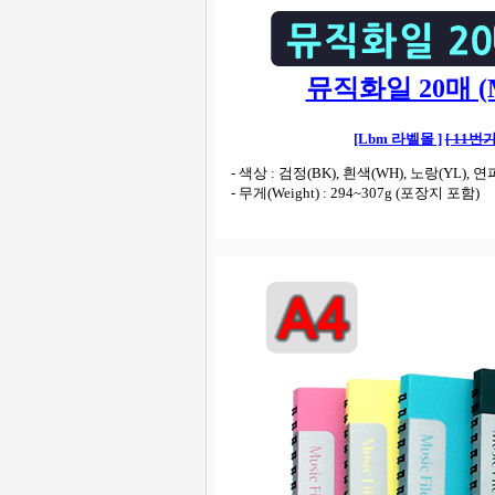
뮤직화일 20매 (Mus
[Lbm 라벨몰 ]
[ 11번가
- 색상 : 검정(BK), 흰색(WH), 노랑(YL), 연파
- 무게(Weight) : 294~307g (포장지 포함)