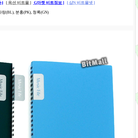
 ]
[ 옥션 비트몰 ]
G마켓 비트정보 ]
[ 샵N 비트몰넷 ]
랑(BL), 분홍(PK), 청록(GN)