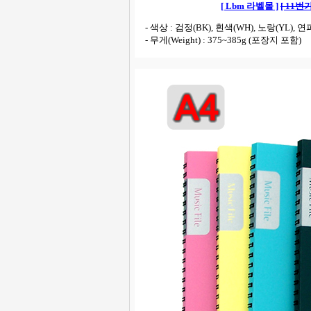
[ Lbm 라벨몰 ]
[ 11번가
- 색상 : 검정(BK), 흰색(WH), 노랑(YL), 연파
- 무게(Weight) : 375~385g (포장지 포함)